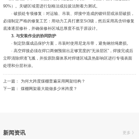
90%）。关键区域需进行划格法或拉拔法附着力测试。
· 破损处专项修复：对运输、吊装、焊接中造成的镀锌层或涂层破损，
必须制定严格的修复工艺：用动力工具打磨至St3级，然后采用高含锌修复
底漆逐层修补，并确保修补区域总厚度不低于原设计。
3. 与安装作业的协同防护
· 制定防腐成品保护方案，吊装时使用尼龙吊带，避免钢丝绳磨损。
· 高空焊接必须在焊口两侧预留出足够宽度的“无涂层区”，焊接完成后
立即清除焊渣飞溅，并按原防腐体系对焊缝区域及热影响区进行专项表面
处理和分层补涂。
上一篇：
为何大跨度煤棚普遍采用网架结构？
下一篇：
煤棚网架最大能做多少米跨度？
新闻资讯
更多 》