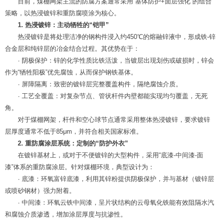
目前，煤棚网架主流的防腐方案通常采用“基体防护+面层强化”的组合
策略，以热浸镀锌和重防腐喷涂为核心。
1. 热浸镀锌：主动牺牲的“铠甲”
热浸镀锌是将处理洁净的钢构件浸入约450℃的熔融锌液中，形成铁-锌
合金层和纯锌层的冶金结合过程。其优势在于：
· 阴极保护：锌的化学性质比铁活泼，当镀层出现划伤或破损时，锌会
作为“牺牲阳极”优先腐蚀，从而保护钢铁基体。
· 屏障隔离：致密的镀锌层完整覆盖构件，隔绝腐蚀介质。
· 工艺全覆盖：对复杂节点、管状杆件内壁都能实现均匀覆盖，无死
角。
对于煤棚网架，杆件和空心球节点通常采用整体热浸镀锌，要求镀锌
层厚度通常不低于85μm，并符合相关国家标准。
2. 重防腐涂层系统：定制的“防护外衣”
在镀锌基材上，或对于不便镀锌的大型构件，采用“底漆-中间漆-面
漆”体系的重防腐涂层。针对煤棚环境，典型设计为：
· 底漆：环氧富锌底漆，利用其锌粉提供阴极保护，并与基材（镀锌层
或喷砂钢材）强力附着。
· 中间漆：环氧云铁中间漆，呈片状结构的云母氧化铁能有效阻隔水汽
和腐蚀介质渗透，增加涂层厚度与抗渗性。